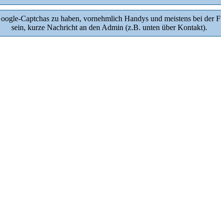
oogle-Captchas zu haben, vornehmlich Handys und meistens bei der Fun
sein, kurze Nachricht an den Admin (z.B. unten über Kontakt).