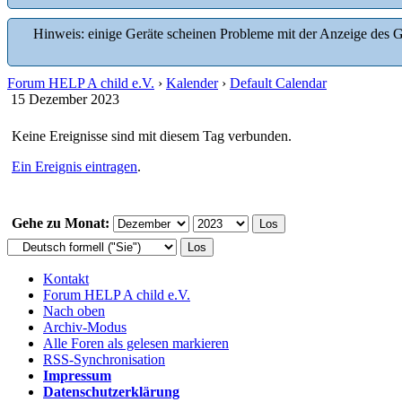
Hinweis: einige Geräte scheinen Probleme mit der Anzeige des G
Forum HELP A child e.V.
›
Kalender
›
Default Calendar
15 Dezember 2023
Keine Ereignisse sind mit diesem Tag verbunden.
Ein Ereignis eintragen
.
Gehe zu Monat:
Kontakt
Forum HELP A child e.V.
Nach oben
Archiv-Modus
Alle Foren als gelesen markieren
RSS-Synchronisation
Impressum
Datenschutzerklärung